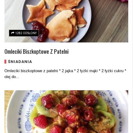
1282 ODSŁONY
Omleciki Biszkoptowe Z Patelni
ŚNIADANIA
Omleciki biszkoptowe z patelni * 2 jajka * 2 łyżki mąki * 2 łyżki cukru *
olej do...