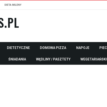
DIETA MILENY
S.PL
DIETETYCZNE
DOMOWA PIZZA
NAPOJE
PIE
ŚNIADANIA
WĘDLINY / PASZTETY
WEGETARIAŃSKI