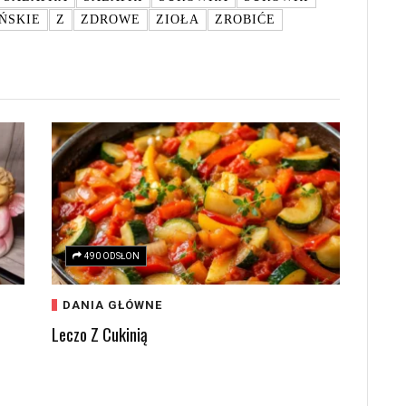
ŃSKIE
Z
ZDROWE
ZIOŁA
ZROBIĆE
490 ODSŁON
DANIA GŁÓWNE
Leczo Z Cukinią