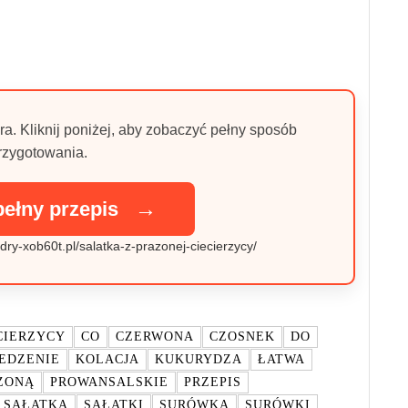
ra. Kliknij poniżej, aby zobaczyć pełny sposób
rzygotowania.
→
pełny przepis
dry-xob60t.pl/salatka-z-prazonej-ciecierzycy/
CIERZYCY
CO
CZERWONA
CZOSNEK
DO
JEDZENIE
KOLACJA
KUKURYDZA
ŁATWA
ŻONĄ
PROWANSALSKIE
PRZEPIS
SAŁATKA
SAŁATKI
SURÓWKA
SURÓWKI