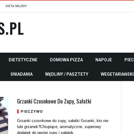
DIETA MILENY
S.PL
DIETETYCZNE
DOMOWA PIZZA
NAPOJE
PIE
ŚNIADANIA
WĘDLINY / PASZTETY
WEGETARIAŃSKI
Grzanki Czosnkowe Do Zupy, Sałatki
PIECZYWO
Grzanki czosnkowe do zupy, sałatki Grzanki, kto nie
lubi grzanek?Chrupiące, aromatyczne, superowy
dodatek do gęstej zupy i sałatek.