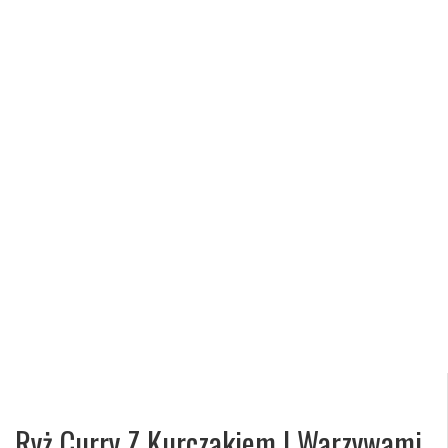
Ryż Curry Z Kurczakiem I Warzywami