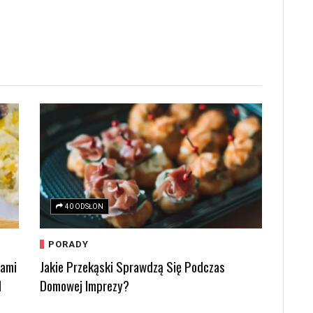
40 ODSŁON
PORADY
kami
Jakie Przekąski Sprawdzą Się Podczas
d
Domowej Imprezy?