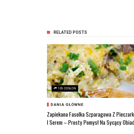
RELATED POSTS
105 ODSŁON
DANIA GŁÓWNE
Zapiekana Fasolka Szparagowa Z Pieczar
I Serem – Prosty Pomysł Na Sycący Obia