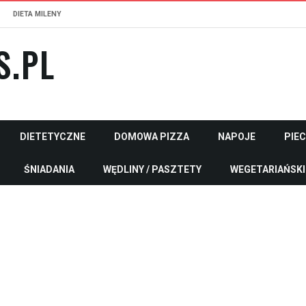
DIETA MILENY
S.PL
DIETETYCZNE
DOMOWA PIZZA
NAPOJE
PIE
ŚNIADANIA
WĘDLINY / PASZTETY
WEGETARIAŃSKI