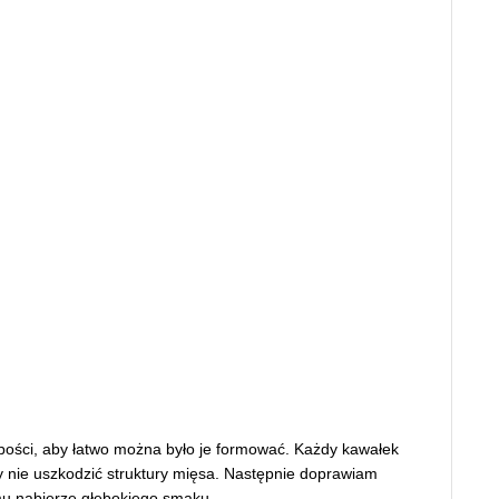
ubości, aby łatwo można było je formować. Każdy kawałek
by nie uszkodzić struktury mięsa. Następnie doprawiam
emu nabierze głębokiego smaku.