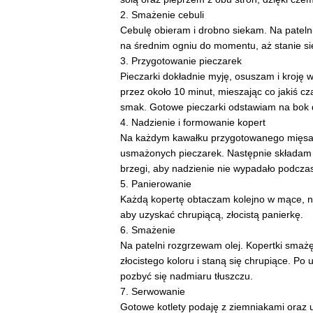
2. Smażenie cebuli
Cebulę obieram i drobno siekam. Na patel
na średnim ogniu do momentu, aż stanie się 
3. Przygotowanie pieczarek
Pieczarki dokładnie myję, osuszam i kroję w
przez około 10 minut, mieszając co jakiś c
smak. Gotowe pieczarki odstawiam na bok d
4. Nadzienie i formowanie kopert
Na każdym kawałku przygotowanego mięsa uk
usmażonych pieczarek. Następnie składam m
brzegi, aby nadzienie nie wypadało podcza
5. Panierowanie
Każdą kopertę obtaczam kolejno w mące, nas
aby uzyskać chrupiącą, złocistą panierkę.
6. Smażenie
Na patelni rozgrzewam olej. Kopertki smaż
złocistego koloru i staną się chrupiące. P
pozbyć się nadmiaru tłuszczu.
7. Serwowanie
Gotowe kotlety podaję z ziemniakami oraz 