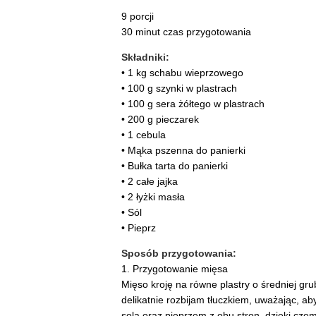
9 porcji
30 minut czas przygotowania
Składniki:
• 1 kg schabu wieprzowego
• 100 g szynki w plastrach
• 100 g sera żółtego w plastrach
• 200 g pieczarek
• 1 cebula
• Mąka pszenna do panierki
• Bułka tarta do panierki
• 2 całe jajka
• 2 łyżki masła
• Sól
• Pieprz
Sposób przygotowania:
1. Przygotowanie mięsa
Mięso kroję na równe plastry o średniej gr
delikatnie rozbijam tłuczkiem, uważając, a
solą oraz pieprzem z obu stron, dzięki cz