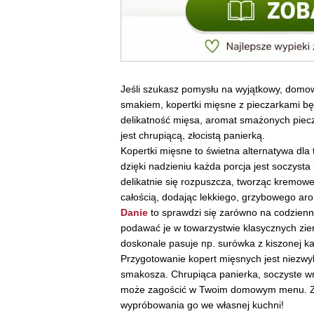
Jeśli szukasz pomysłu na wyjątkowy, domow
smakiem, kopertki mięsne z pieczarkami 
delikatność mięsa, aromat smażonych piec
jest chrupiącą, złocistą panierką.
Kopertki mięsne to świetna alternatywa dl
dzięki nadzieniu każda porcja jest soczysta
delikatnie się rozpuszcza, tworząc kremowe
całością, dodając lekkiego, grzybowego ar
Danie
to sprawdzi się zarówno na codzienny
podawać je w towarzystwie klasycznych ziem
doskonale pasuje np. surówka z kiszonej k
Przygotowanie kopert mięsnych jest niezwy
smakosza. Chrupiąca panierka, soczyste wnę
może zagościć w Twoim domowym menu. Za
wypróbowania go we własnej kuchni!