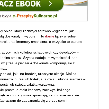
y obiad, który zachwyci zarówno wyglądem, jak i
będą doskonałym wyborem. To
danie
łączy w sobie
zarek oraz kremowy smak sera, a wszystko to otulone
a tradycyjnych kotletów schabowych czy devolayów –
 i pełna smaku. Szynka nadaje im wyrazistości, ser
 wnętrze, a pieczarki doskonale komponują się z
omatu.
 obiad, jak i na bardziej uroczyste okazje. Można
niaków, puree lub frytek, a także z ulubioną surówką –
apusty lub świeża sałatka warzywna.
kle proste, a efekt końcowy zachwyci każdego
trze i bogaty smak sprawiają, że to danie na stałe
praszam do zapoznania się z przepisem i