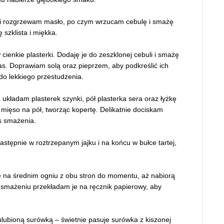
ni rozgrzewam masło, po czym wrzucam cebulę i smażę
szklista i miękka.
 cienkie plasterki. Dodaję je do zeszklonej cebuli i smażę
zas. Doprawiam solą oraz pieprzem, aby podkreślić ich
o lekkiego przestudzenia.
ładam plasterek szynki, pół plasterka sera oraz łyżkę
ięso na pół, tworząc kopertę. Delikatnie dociskam
s smażenia.
tępnie w roztrzepanym jajku i na końcu w bułce tartej,
ę na średnim ogniu z obu stron do momentu, aż nabiorą
o usmażeniu przekładam je na ręcznik papierowy, aby
ulubioną surówką – świetnie pasuje surówka z kiszonej