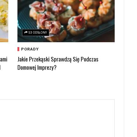
53 ODSŁONY
PORADY
kami
Jakie Przekąski Sprawdzą Się Podczas
d
Domowej Imprezy?