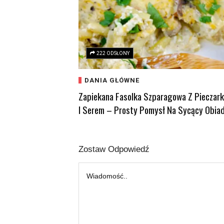
222 ODSŁONY
DANIA GŁÓWNE
Zapiekana Fasolka Szparagowa Z Pieczar
I Serem – Prosty Pomysł Na Sycący Obia
Zostaw Odpowiedź