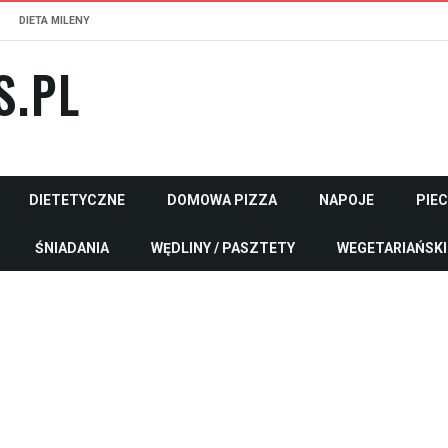
DIETA MILENY
S.PL
DIETETYCZNE
DOMOWA PIZZA
NAPOJE
PIE
ŚNIADANIA
WĘDLINY / PASZTETY
WEGETARIAŃSKI