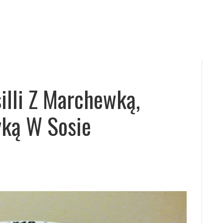
silli Z Marchewką,
yką W Sosie