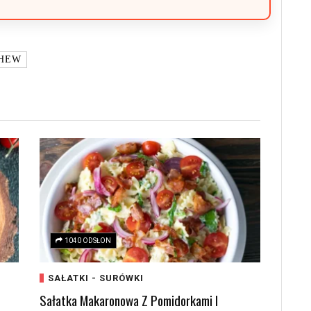
HEW
1040 ODSŁON
SAŁATKI - SURÓWKI
Sałatka Makaronowa Z Pomidorkami I