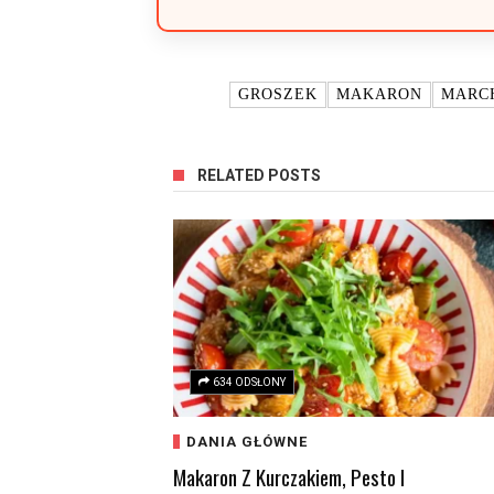
TAGI:
GROSZEK
MAKARON
MARC
RELATED POSTS
634 ODSŁONY
DANIA GŁÓWNE
Makaron Z Kurczakiem, Pesto I