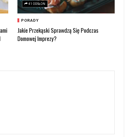
41 ODSŁON
PORADY
kami
Jakie Przekąski Sprawdzą Się Podczas
d
Domowej Imprezy?