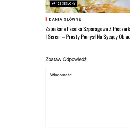
123 ODSŁONY
DANIA GŁÓWNE
Zapiekana Fasolka Szparagowa Z Pieczar
I Serem – Prosty Pomysł Na Sycący Obia
Zostaw Odpowiedź