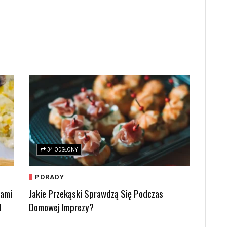
34 ODSŁONY
PORADY
kami
Jakie Przekąski Sprawdzą Się Podczas
d
Domowej Imprezy?