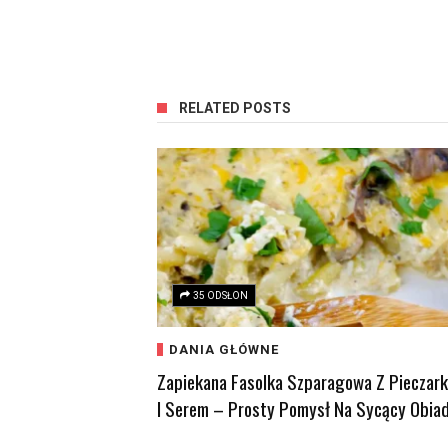
RELATED POSTS
35 ODSŁON
DANIA GŁÓWNE
Zapiekana Fasolka Szparagowa Z Pieczar
I Serem – Prosty Pomysł Na Sycący Obia